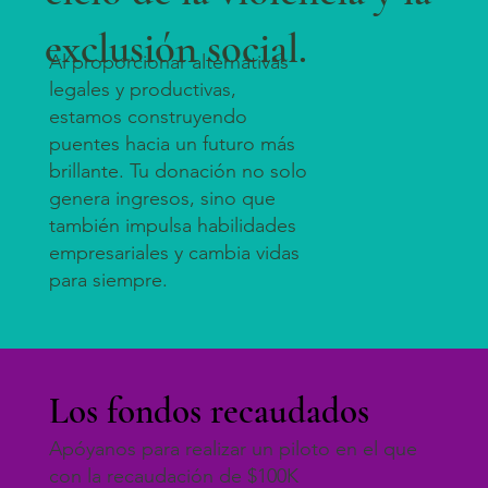
exclusión social.
Al proporcionar alternativas
legales y productivas,
estamos construyendo
puentes hacia un futuro más
brillante. Tu donación no solo
genera ingresos, sino que
también impulsa habilidades
empresariales y cambia vidas
para siempre.​
Los fondos recaudados
Apóyanos para realizar un piloto en el que
con la recaudación de $100K